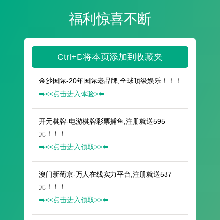
福利惊喜不断
Ctrl+D将本页添加到收藏夹
金沙国际-20年国际老品牌,全球顶级娱乐！！！
➡️<<点击进入体验>⬅️
开元棋牌-电游棋牌彩票捕鱼,注册就送595
元！！！
➡️<<点击进入领取>>⬅️
澳门新葡京-万人在线实力平台,注册就送587
元！！！
➡️<<点击进入领取>>⬅️